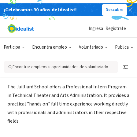
¡Celebramos 30 años de Idealist!
Descubre
ORGANIZACIÓN SIN FIN DE LUCRO
The Juilliard School Intern
Ingresa
Regístrate
Program
Participa
Encuentra empleo
Voluntariado
Publica
New York, NY
|
www.juilliard.edu
Encontrar empleos u oportunidades de voluntariado
Acerca de
The Juilliard School offers a Professional Intern Program
in Technical Theater and Arts Administration. It provides a
practical "hands on" full time experience working directly
with professionals and administrators in their respective
fields.