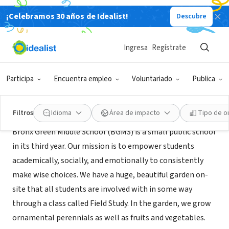
¡Celebramos 30 años de Idealist!
Descubre
ORGANIZACIÓN SIN FIN DE LUCRO
Bronx Green Middle School
Ingresa
Regístrate
Bronx, NY
|
www.bronxgreen.org
Participa
Encuentra empleo
Voluntariado
Publica
Acerca de
Filtros
Idioma
Área de impacto
Tipo de o
Bronx Green Middle School (BGMS) is a small public school
in its third year. Our mission is to empower students
academically, socially, and emotionally to consistently
make wise choices. We have a huge, beautiful garden on-
site that all students are involved with in some way
through a class called Field Study. In the garden, we grow
ornamental perennials as well as fruits and vegetables.