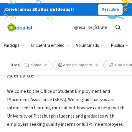
¡Celebramos 30 años de Idealist!
Descubre
ORGANIZACIÓN SIN FIN DE LUCRO
University of Pittsburgh Office of
Ingresa
Regístrate
Student Employment and
Placement Assistance
Participa
Encuentra empleo
Voluntariado
Publica
PA
|
www.hire.pitt.edu
Filtros
Idioma
Área de impacto
Tipo de o
Acerca de
Welcome to the Office of Student Employment and
Placement Assistance (SEPA). We’re glad that you are
interested in learning more about how we can help match
University of Pittsburgh students and graduates with
employers seeking quality interns or full-time employees.