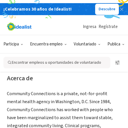
¡Celebramos 30 años de Idealist!
Descubre
ORGANIZACIÓN SIN FIN DE LUCRO
Community Connections of
Ingresa
Regístrate
Washington DC
Participa
Encuentra empleo
Voluntariado
Publica
Washington, DC
|
communityconnectionsdc.org
Encontrar empleos u oportunidades de voluntariado
Acerca de
Community Connections is a private, not-for-profit
mental health agency in Washington, D.C. Since 1984,
Community Connections has worked with people who
have been marginalized to assist them toward stable,
integrated community living. Clinical programs,