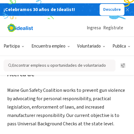
¡Celebramos 30 años de Idealist!
Descubre
ORGANIZACIÓN SIN FIN DE LUCRO
Maine Gun Safety Coalition
Ingresa
Regístrate
Portland, ME
|
www.mainegunsafety.org/
Participa
Encuentra empleo
Voluntariado
Publica
Encontrar empleos u oportunidades de voluntariado
Acerca de
Maine Gun Safety Coalition works to prevent gun violence
by advocating for personal responsibility, practical
legislation, enforcement of laws, and increased
manufacturer responsibility. Our current objective is to
pass Universal Background Checks at the state level.