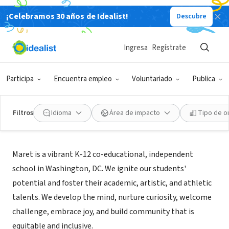
¡Celebramos 30 años de Idealist!
Descubre
ORGANIZACIÓN SIN FIN DE LUCRO
Maret School
Ingresa
Regístrate
Washington, DC
|
www.maret.org
Participa
Encuentra empleo
Voluntariado
Publica
Filtros
Idioma
Área de impacto
Tipo de o
Acerca de
Maret is a vibrant K-12 co-educational, independent
school in Washington, DC. We ignite our students'
potential and foster their academic, artistic, and athletic
talents. We develop the mind, nurture curiosity, welcome
challenge, embrace joy, and build community that is
equitable and inclusive.