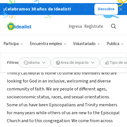
¡Celebramos 30 años de Idealist!
Descubre
ORGANIZACIÓN SIN FIN DE LUCRO
Trinity Episcopal Cathedral
Ingresa
Regístrate
Cleveland, OH
|
trinitycleveland.org/
Participa
Encuentra empleo
Voluntariado
Publica
Acerca de
Filtros
Idioma
Área de impacto
Tipo de o
Trinity Cathedral is home to some 850 members who are
looking for God in an inclusive, welcoming and diverse
community of faith. We are people of different ages,
socioeconomic status, races, and sexual orientations.
Some of us have been Episcopalians and Trinity members
for many years while others of us are new to the Episcopal
Church and to this congregation. We come from across