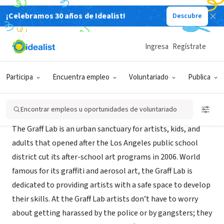
¡Celebramos 30 años de Idealist!
Descubre
ORGANIZACIÓN SIN FIN DE LUCRO
The Graff Lab
Ingresa
Regístrate
Los Angeles, CA
|
www.thegrafflab.com/
Participa
Encuentra empleo
Voluntariado
Publica
Acerca de
Encontrar empleos u oportunidades de voluntariado
The Graff Lab is an urban sanctuary for artists, kids, and
adults that opened after the Los Angeles public school
district cut its after-school art programs in 2006. World
famous for its graffiti and aerosol art, the Graff Lab is
dedicated to providing artists with a safe space to develop
their skills. At the Graff Lab artists don’t have to worry
about getting harassed by the police or by gangsters; they