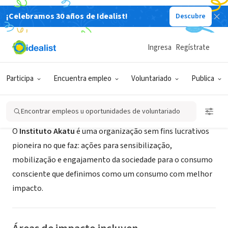
¡Celebramos 30 años de Idealist!
Descubre
ORGANIZACIÓN SIN FIN DE LUCRO
Instituto Akatu
Ingresa
Regístrate
São Paulo, SP, Brasil
|
akatu.org.br/
Participa
Encuentra empleo
Voluntariado
Publica
Acerca de
Encontrar empleos u oportunidades de voluntariado
O
Instituto Akatu
é uma organização sem fins lucrativos
pioneira no que faz: ações para sensibilização,
mobilização e engajamento da sociedade para o consumo
consciente que definimos como um consumo com melhor
impacto.