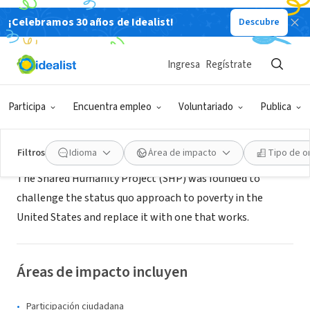
¡Celebramos 30 años de Idealist!
Descubre
ORGANIZACIÓN SIN FIN DE LUCRO
The Shared Humanity Project
Ingresa
Regístrate
Palm Beach Gardens, FL
|
www.sharedhumanityproject.org/
Participa
Encuentra empleo
Voluntariado
Publica
Acerca de
Filtros
Idioma
Área de impacto
Tipo de o
The Shared Humanity Project (SHP) was founded to
challenge the status quo approach to poverty in the
United States and replace it with one that works.
Áreas de impacto incluyen
Participación ciudadana