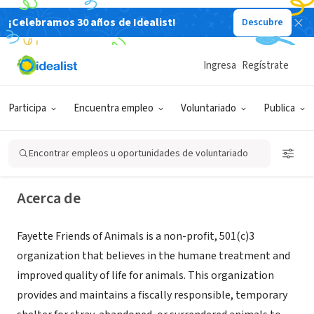
¡Celebramos 30 años de Idealist!
Descubre
ORGANIZACIÓN SIN FIN DE LUCRO
Ingresa
Regístrate
Fayette Friends of Animals
Participa
Encuentra empleo
Voluntariado
Publica
Uniontown, PA
|
www.fayettefriendsofanimals.net/
Encontrar empleos u oportunidades de voluntariado
Acerca de
Fayette Friends of Animals is a non-profit, 501(c)3
organization that believes in the humane treatment and
improved quality of life for animals. This organization
provides and maintains a fiscally responsible, temporary