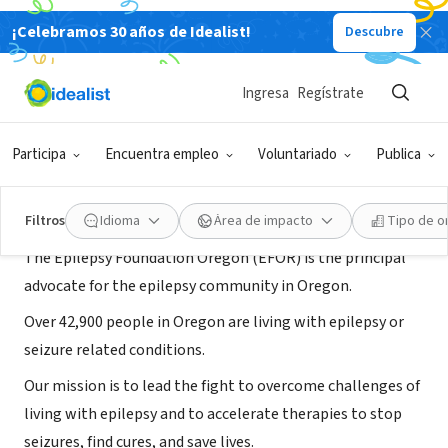
¡Celebramos 30 años de Idealist!
Descubre
ORGANIZACIÓN SIN FIN DE LUCRO
Epilepsy Foundation Oregon
Ingresa
Regístrate
Portland, OR
|
epilepsyoregon.org/
Participa
Encuentra empleo
Voluntariado
Publica
Acerca de
Filtros
Idioma
Área de impacto
Tipo de o
The Epilepsy Foundation Oregon (EFOR) is the principal
advocate for the epilepsy community in Oregon.
Over 42,900 people in Oregon are living with epilepsy or
seizure related conditions.
Our mission is to lead the fight to overcome challenges of
living with epilepsy and to accelerate therapies to stop
seizures, find cures, and save lives.