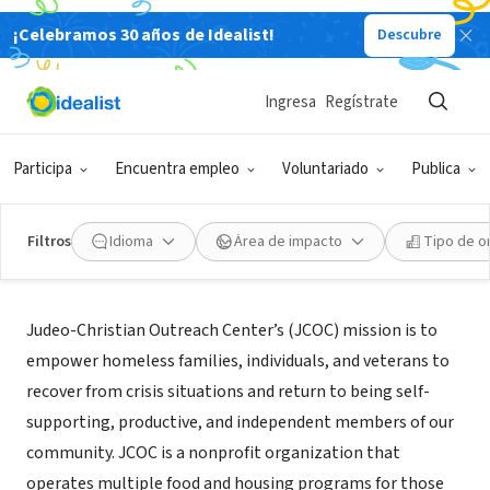
¡Celebramos 30 años de Idealist!
Descubre
ORGANIZACIÓN SIN FIN DE LUCRO
Judeo-Christian Outreach Center
Ingresa
Regístrate
Virginia Beach, VA
|
www.jcoc.org
Participa
Encuentra empleo
Voluntariado
Publica
Filtros
Idioma
Área de impacto
Tipo de o
Acerca de
Judeo-Christian Outreach Center’s (JCOC) mission is to
empower homeless families, individuals, and veterans to
recover from crisis situations and return to being self-
supporting, productive, and independent members of our
community. JCOC is a nonprofit organization that
operates multiple food and housing programs for those