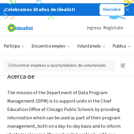
¡Celebramos 30 años de Idealist!
Descubre
ORGANIZACIÓN SIN FIN DE LUCRO
Chicago Public Schools -
Ingresa
Regístrate
Department of Data Program
Management
Participa
Encuentra empleo
Voluntariado
Publica
Chicago, IL
|
cps.edu
Encontrar empleos u oportunidades de voluntariado
Acerca de
The mission of the Department of Data Program
Management (DPM) is to support units in the Chief
Education Office at Chicago Public Schools by providing
information which can be used as part of their program
management, both on a day-to-day basis and to inform