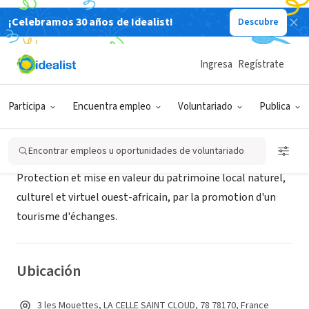
¡Celebramos 30 años de Idealist!
Descubre
ORGANIZACIÓN SIN FIN DE LUCRO
Sangomar Ecosystèmes
Ingresa
Regístrate
LA CELLE SAINT CLOUD, 78, Francia
|
www.sangonet.com/
Participa
Encuentra empleo
Voluntariado
Publica
Acerca de
Encontrar empleos u oportunidades de voluntariado
Protection et mise en valeur du patrimoine local naturel,
culturel et virtuel ouest-africain, par la promotion d'un
tourisme d'échanges.
Ubicación
3 les Mouettes, LA CELLE SAINT CLOUD, 78 78170, France