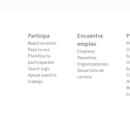
Participa
Encuentra
P
Nuestra visión
empleo
P
Pasa la voz
O
Empleos
Planifica tu
S
Pasantías
participación
O
Organizaciones
Usa el logo
S
Desarrollo de
Apoya nuestro
C
carrera
trabajo
H
R
C