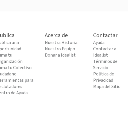
ublica
Acerca de
Contactar
ublica una
Nuestra Historia
Ayuda
portunidad
Nuestro Equipo
Contactar a
uma tu
Donar a Idealist
Idealist
rganización
Términos de
uma tu Colectivo
Servicio
iudadano
Política de
erramientas para
Privacidad
eclutadores
Mapa del Sitio
entro de Ayuda