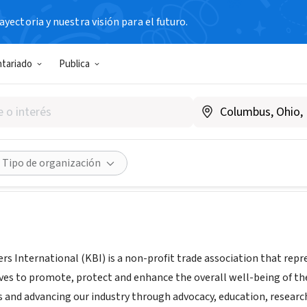
yectoria y nuestra visión para el futuro.
N SIN FIN DE LUCRO
ntariado
Publica
ha Brewers International
www.kombuchabrewers.org
Compartir
Tipo de organización
 International (KBI) is a non-profit trade association that re
rives to promote, protect and enhance the overall well-being of t
and advancing our industry through advocacy, education, research