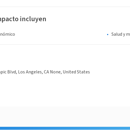
mpacto incluyen
onómico
Salud y m
ic Blvd, Los Angeles, CA None, United States