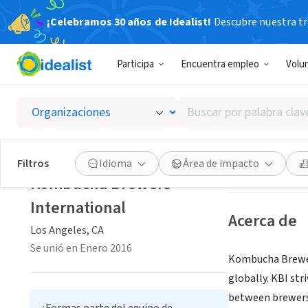
¡Celebramos 30 años de Idealist!
Descubre nuestra tra
ORGANIZACIÓ
Participa
Encuentra empleo
Volu
Kombuc
Buscar
Los Angeles, CA
|
por
palabra
clave
Guardar
Filtros
Idioma
Área de impacto
o
Kombucha Brewers
interés
International
Acerca de
Los Angeles, CA
Se unió en Enero 2016
Kombucha Brewers
globally. KBI st
between brewers 