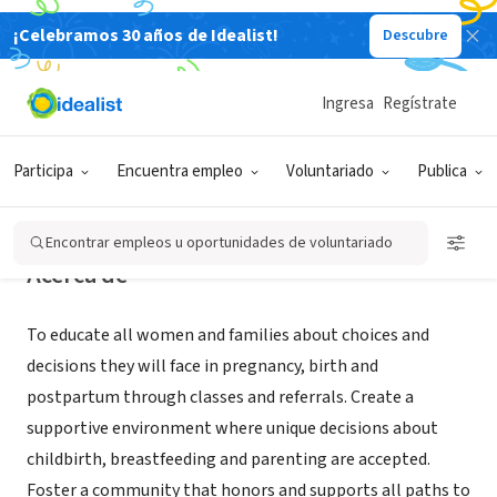
¡Celebramos 30 años de Idealist!
Descubre
ORGANIZACIÓN SIN FIN DE LUCRO
Birthways
Ingresa
Regístrate
Berkeley, CA
|
www.birthways.org
Participa
Encuentra empleo
Voluntariado
Publica
Encontrar empleos u oportunidades de voluntariado
Acerca de
To educate all women and families about choices and
decisions they will face in pregnancy, birth and
postpartum through classes and referrals. Create a
supportive environment where unique decisions about
childbirth, breastfeeding and parenting are accepted.
Foster a community that honors and supports all paths to