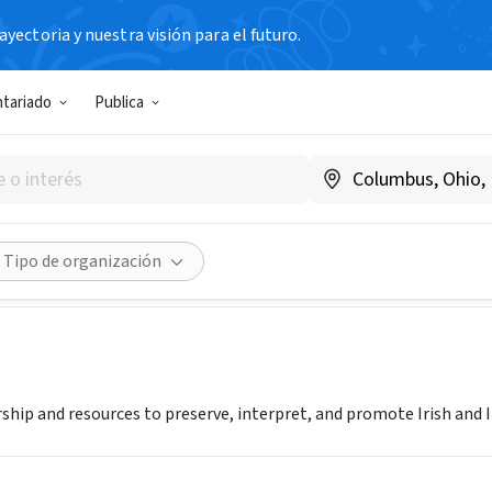
yectoria y nuestra visión para el futuro.
N SIN FIN DE LUCRO
ntariado
Publica
merican Cultural Institute
www.iaci-usa.org
Compartir
Tipo de organización
ship and resources to preserve, interpret, and promote Irish and I