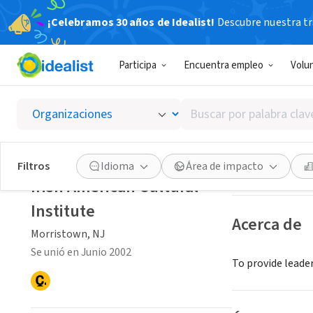
¡Celebramos 30 años de Idealist!
Descubre nuestra tra
ORGANIZACIÓ
Participa
Encuentra empleo
Volu
Irish A
Buscar
Morristown, NJ
|
por
palabra
clave
Guardar
Filtros
Idioma
Área de impacto
o
Irish American Cultural
interés
Institute
Acerca de
Morristown, NJ
Se unió en Junio 2002
To provide leader