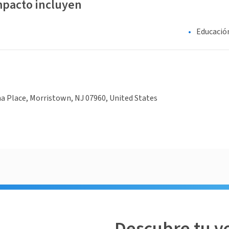
mpacto incluyen
Educació
 Place, Morristown, NJ 07960, United States
Descubre tu v