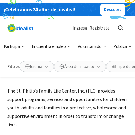
¡Celebramos 30 años de Idealist!
Descubre
ORGANIZACIÓN SIN FIN DE LUCRO
St. Philip's Family Life Center, Inc.
Ingresa
Regístrate
Annapolis, MD
Participa
Encuentra empleo
Voluntariado
Publica
Filtros
Idioma
Área de impacto
Tipo de o
Acerca de
The St. Philip’s Family Life Center, Inc. (FLC) provides
support programs, services and opportunities for children,
youth, adults and families in a protective, wholesome and
supportive environment in order to transform or change
lives.