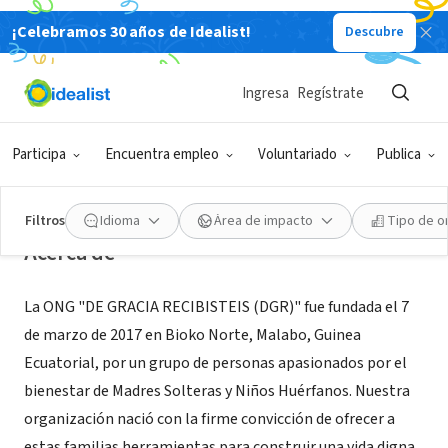
¡Celebramos 30 años de Idealist!
Descubre
ORGANIZACIÓN SIN FIN DE LUCRO
Ingresa
Regístrate
ONG De Gracia Recibisteis
Participa
Encuentra empleo
Voluntariado
Publica
Malabo, Bioko Norte, Guinea
|
ongdegraciarecibisteis.org
Ecuatorial
Filtros
Idioma
Área de impacto
Tipo de o
Acerca de
La ONG "DE GRACIA RECIBISTEIS (DGR)" fue fundada el 7
de marzo de 2017 en Bioko Norte, Malabo, Guinea
Ecuatorial, por un grupo de personas apasionados por el
bienestar de Madres Solteras y Niños Huérfanos. Nuestra
organización nació con la firme convicción de ofrecer a
estas familias herramientas para construir una vida digna