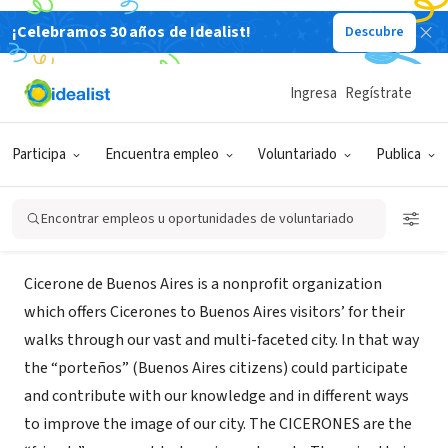
¡Celebramos 30 años de Idealist!
Descubre
ORGANIZACIÓN SIN FIN DE LUCRO
Cicerones de Buenos Aires-
Ingresa
Regístrate
Argentina
Participa
Encuentra empleo
Voluntariado
Publica
Buenos Aires, XA, Argentina
|
www.cicerones.org.ar
Encontrar empleos u oportunidades de voluntariado
Acerca de
Cicerone de Buenos Aires is a nonprofit organization
which offers Cicerones to Buenos Aires visitors’ for their
walks through our vast and multi-faceted city. In that way
the “porteños” (Buenos Aires citizens) could participate
and contribute with our knowledge and in different ways
to improve the image of our city. The CICERONES are the