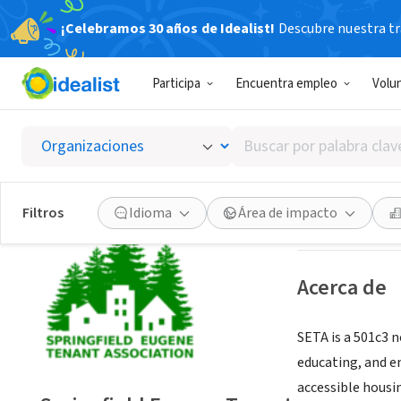
¡Celebramos 30 años de Idealist!
Descubre nuestra tra
ORGANIZACIÓ
Participa
Encuentra empleo
Volu
Springf
Buscar
Eugene, OR
|
www.
por
palabra
clave
Guardar
Filtros
Idioma
Área de impacto
o
interés
Acerca de
SETA is a 501c3 n
educating, and e
accessible housi