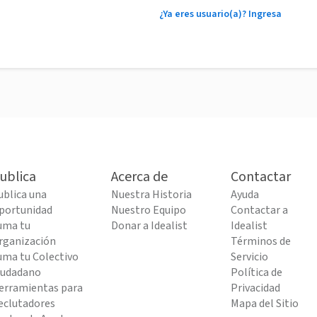
¿Ya eres usuario(a)? Ingresa
ublica
Acerca de
Contactar
ublica una
Nuestra Historia
Ayuda
portunidad
Nuestro Equipo
Contactar a
uma tu
Donar a Idealist
Idealist
rganización
Términos de
uma tu Colectivo
Servicio
iudadano
Política de
erramientas para
Privacidad
eclutadores
Mapa del Sitio