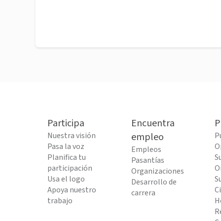
Participa
Encuentra
P
Nuestra visión
empleo
P
Pasa la voz
O
Empleos
Planifica tu
S
Pasantías
participación
O
Organizaciones
Usa el logo
S
Desarrollo de
Apoya nuestro
C
carrera
trabajo
H
R