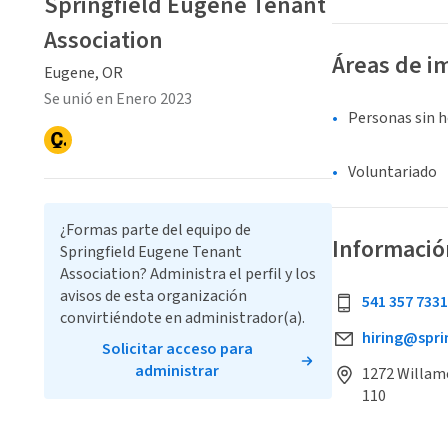
Springfield Eugene Tenant
Association
Áreas de i
Eugene, OR
Se unió en Enero 2023
Personas sin 
Voluntariado
¿Formas parte del equipo de
Informació
Springfield Eugene Tenant
Association? Administra el perfil y los
avisos de esta organización
541 357 7331
convirtiéndote en administrador(a).
hiring@spr
Solicitar acceso para
administrar
1272 Willam
110