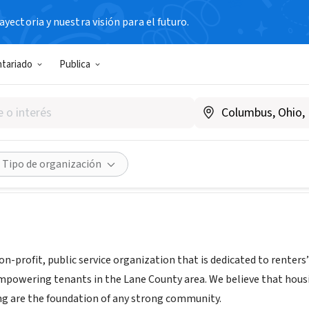
yectoria y nuestra visión para el futuro.
N SIN FIN DE LUCRO
ntariado
Publica
ield Eugene Tenant Associat
springfieldeugenetenantassociation.com/
Compartir
Tipo de organización
on-profit, public service organization that is dedicated to renters
mpowering tenants in the Lane County area. We believe that housi
ng are the foundation of any strong community.