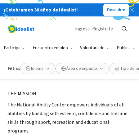
¡Celebramos 30 años de Idealist!
Descubre
ORGANIZACIÓN SIN FIN DE LUCRO
National Ability Center
Ingresa
Regístrate
Park City, UT
|
www.discovernac.org
Participa
Encuentra empleo
Voluntariado
Publica
Filtros
Idioma
Área de impacto
Tipo de o
Acerca de
THE MISSION
The National Ability Center empowers individuals of all
abilities by building self-esteem, confidence and lifetime
skills through sport, recreation and educational
programs.