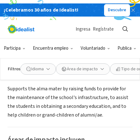
¡Celebramos 30 años de Idealist!
Descubre
ORGANIZACIÓN SIN FIN DE LUCRO
St. Stanislaus College Alumni
Ingresa
Regístrate
Association Toronto
Participa
Encuentra empleo
Voluntariado
Publica
ON, Canadá
|
www.torontosaints.com
Filtros
Idioma
Área de impacto
Tipo de o
Acerca de
Supports the alma mater by raising funds to provide for
the maintenance of the school's infrastructure, to assist
the students in obtaining a secondary education, and to
help children or grand-children of alumni/ae.
Áreas de impacto incluyen