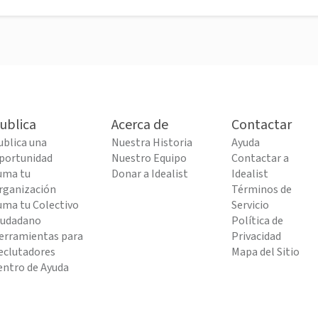
ublica
Acerca de
Contactar
ublica una
Nuestra Historia
Ayuda
portunidad
Nuestro Equipo
Contactar a
uma tu
Donar a Idealist
Idealist
rganización
Términos de
uma tu Colectivo
Servicio
iudadano
Política de
erramientas para
Privacidad
eclutadores
Mapa del Sitio
entro de Ayuda