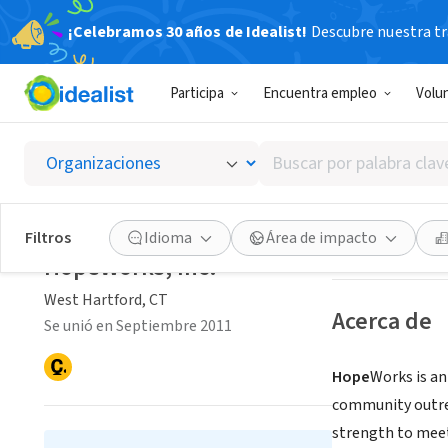
¡Celebramos 30 años de Idealist!
Descubre nuestra tra
ORGANIZACIÓ
Participa
Encuentra empleo
Volu
HopeWo
Buscar
West Hartford, 
por
palabra
clave
Guardar
Filtros
Idioma
Área de impacto
o
HopeWorks, Inc.
interés
West Hartford, CT
Acerca de
Se unió en Septiembre 2011
Hope
Works is an
community outrea
strength to meet