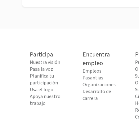
Participa
Encuentra
P
Nuestra visión
empleo
P
Pasa la voz
O
Empleos
Planifica tu
S
Pasantías
participación
O
Organizaciones
Usa el logo
S
Desarrollo de
Apoya nuestro
C
carrera
trabajo
H
R
C