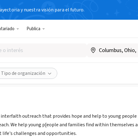
yectoria y nuestra visión para el futuro.
N SIN FIN DE LUCRO
ntariado
Publica
rks, Inc.
CT
Compartir
Tipo de organización
 interfaith outreach that provides hope and help to young people
ch. We help young p[eople and families find within themselves a
 life's challenges and opportunities.