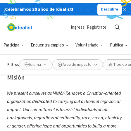
¡Celebramos 30 años de Idealist!
Descubre
ORGANIZACIÓN SIN FIN DE LUCRO
Ingresa
Regístrate
ASOCIACIÓN CRISTIANA MISION
RENACER DEL PERÚ
Participa
Encuentra empleo
Voluntariado
Publica
Lima, XA, Perú
|
www.misionrenacer.org/
Filtros
Idioma
Área de impacto
Tipo de o
Misión
We present ourselves as Misión Renacer, a Christian-oriented
organization dedicated to carrying out actions of high social
impact. Our commitment is to assist individuals of all
backgrounds, regardless of nationality, race, creed, ethnicity
or gender, offering hope and opportunities to build a more