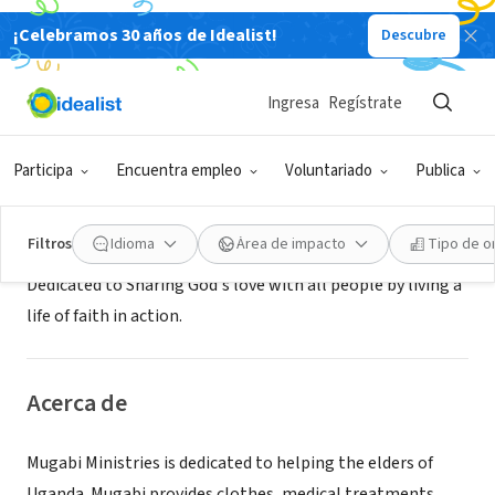
¡Celebramos 30 años de Idealist!
Descubre
ORGANIZACIÓN SIN FIN DE LUCRO
MUGABI MINISTRIES
Ingresa
Regístrate
SANFORD, NC
|
MugabiMinistries.org
Participa
Encuentra empleo
Voluntariado
Publica
Misión
Filtros
Idioma
Área de impacto
Tipo de o
Dedicated to Sharing God's love with all people by living a
life of faith in action.
Acerca de
Mugabi Ministries is dedicated to helping the elders of
Uganda. Mugabi provides clothes, medical treatments,