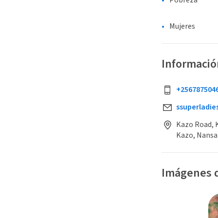
Pobreza
Mujeres
Informació
+256787504
ssuperladi
Kazo Road, 
Kazo, Nansa
Imágenes d