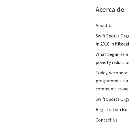
Acerca de
About Us
Swift Sports Org
in 2018 in Kiteez
What began as a 
poverty reductio
Today, we operate
programmes curre
communities we 
Swift Sports Org
Registration N
Contact Us