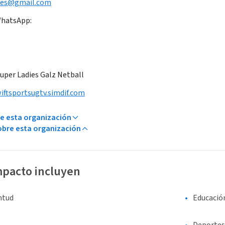
dies@gmail.com
WhatsApp:
Super Ladies Galz Netball
ftsportsugtv.simdif.com
e esta organización
bre esta organización
mpacto incluyen
entud
Educació