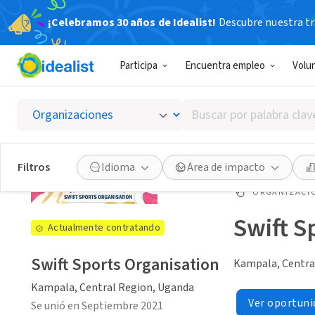
¡Celebramos 30 años de Idealist!
Descubre nuestra tra
Participa
Encuentra empleo
Volu
Buscar
por
palabra
clave
Filtros
Idioma
Área de impacto
o
interés
ORGANIZACIÓ
Swift S
Actualmente contratando
Swift Sports Organisation
Kampala, Centra
Kampala, Central Region, Uganda
Ver oportuni
Se unió en Septiembre 2021