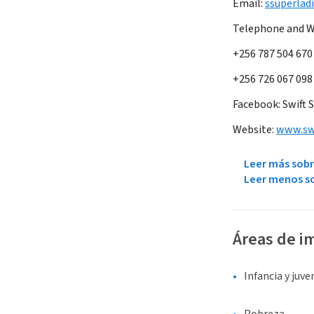
Email:
ssuperla
Telephone and 
+256 787 504 670
+256 726 067 098
Facebook: Swift 
Website:
www.swi
Leer más sobr
Leer menos so
Áreas de i
Infancia y juv