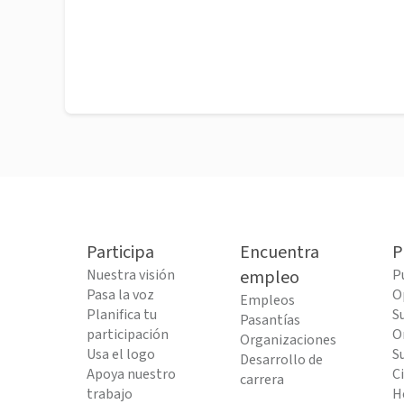
Participa
Encuentra
P
Nuestra visión
empleo
P
Pasa la voz
O
Empleos
Planifica tu
S
Pasantías
participación
O
Organizaciones
Usa el logo
S
Desarrollo de
Apoya nuestro
C
carrera
trabajo
H