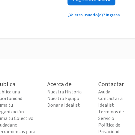
¿Ya eres usuario(a)? Ingresa
ublica
Acerca de
Contactar
ublica una
Nuestra Historia
Ayuda
portunidad
Nuestro Equipo
Contactar a
uma tu
Donar a Idealist
Idealist
rganización
Términos de
uma tu Colectivo
Servicio
iudadano
Política de
erramientas para
Privacidad