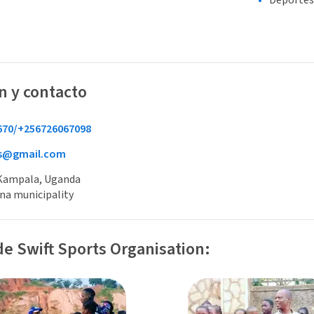
Deportes
n y contacto
670/+256726067098
es@gmail.com
Kampala, Uganda
na municipality
e Swift Sports Organisation: