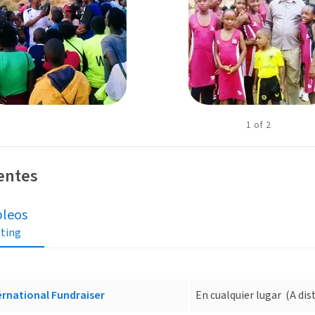
1
of
2
ientes
leos
sting
ernational Fundraiser
En cualquier lugar
(A dis