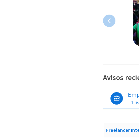
Avisos rec
Emp
1 li
Freelancer Int