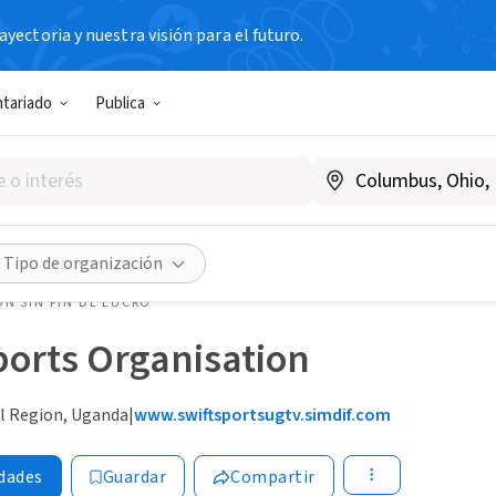
yectoria y nuestra visión para el futuro.
ntariado
Publica
Tipo de organización
N SIN FIN DE LUCRO
ports Organisation
l Region, Uganda
|
www.swiftsportsugtv.simdif.com
dades
Guardar
Compartir