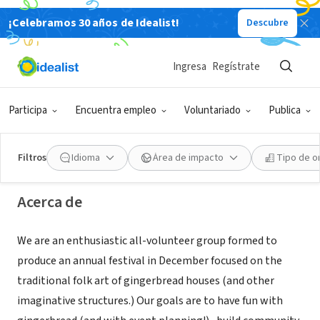
¡Celebramos 30 años de Idealist!
Descubre
ORGANIZACIÓN SIN FIN DE LUCRO
Ingresa
Regístrate
PORT GINGERBREAD FESTIVAL
Participa
Encuentra empleo
Voluntariado
Publica
Newburyport, MA
|
www.portgingerbreadfestival.org
Filtros
Idioma
Área de impacto
Tipo de o
Acerca de
We are an enthusiastic all-volunteer group formed to
produce an annual festival in December focused on the
traditional folk art of gingerbread houses (and other
imaginative structures.) Our goals are to have fun with