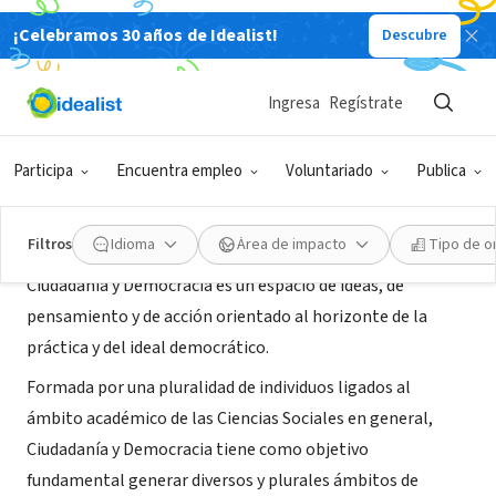
¡Celebramos 30 años de Idealist!
Descubre
ORGANIZACIÓN SIN FIN DE LUCRO
Ciudadania & Democracia
Ingresa
Regístrate
Buenos Aires, C, Argentina
|
www.ciudadaniaydemocracia.org
Participa
Encuentra empleo
Voluntariado
Publica
Acerca de
Filtros
Idioma
Área de impacto
Tipo de o
Ciudadanía y Democracia es un espacio de ideas, de
pensamiento y de acción orientado al horizonte de la
práctica y del ideal democrático.
Formada por una pluralidad de individuos ligados al
ámbito académico de las Ciencias Sociales en general,
Ciudadanía y Democracia tiene como objetivo
fundamental generar diversos y plurales ámbitos de