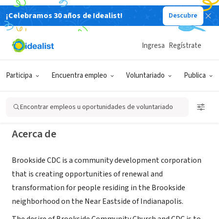
¡Celebramos 30 años de Idealist!
Descubre
ORGANIZACIÓN SIN FIN DE LUCRO
Brookside Community
Ingresa
Regístrate
Development Corporation
Participa
Encuentra empleo
Voluntariado
Publica
Indianapolis, IN
|
www.brooksidecdc.org
Encontrar empleos u oportunidades de voluntariado
Acerca de
Brookside CDC is a community development corporation
that is creating opportunities of renewal and
transformation for people residing in the Brookside
neighborhood on the Near Eastside of Indianapolis.