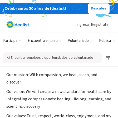
¡Celebramos 30 años de Idealist!
Descubre
ORGANIZACIÓN SIN FIN DE LUCRO
Memorial University Medical
Ingresa
Regístrate
Center
Participa
Encuentra empleo
Voluntariado
Publica
Savannah, GA
|
www.memorialhealth.com/about/volunteer.aspx
Encontrar empleos u oportunidades de voluntariado
Acerca de
Our mission: With compassion, we heal, teach, and
discover.
Our vision: We will create a new standard for healthcare by
integrating compassionate healing, lifelong learning, and
scientific discovery.
Our values: Trust, respect, world-class, enjoyment, and my