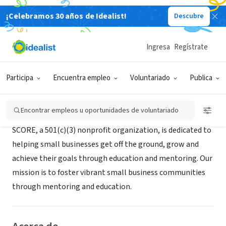
¡Celebramos 30 años de Idealist!
Descubre
ORGANIZACIÓN SIN FIN DE LUCRO
SCORE Mid-Hudson Valley
Ingresa
Regístrate
Poughkeepsie, NY
|
www.score.org/mid-hudsonvalley
Participa
Encuentra empleo
Voluntariado
Publica
Misión
Encontrar empleos u oportunidades de voluntariado
SCORE, a 501(c)(3) nonprofit organization, is dedicated to
helping small businesses get off the ground, grow and
achieve their goals through education and mentoring. Our
mission is to foster vibrant small business communities
through mentoring and education.