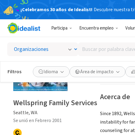
¡Celebramos 30 años de Idealist!
Descubre nuestra tra
ORGANIZACIÓ
Participa
Encuentra empleo
Volu
Wellspr
Buscar
Seattle, WA
|
www.
por
palabra
clave
Guardar
Filtros
Idioma
Área de impacto
o
interés
Acerca de
Wellspring Family Services
Seattle, WA
Since 1892, Wells
Se unió en Febrero 2001
instability for f
counseling for a