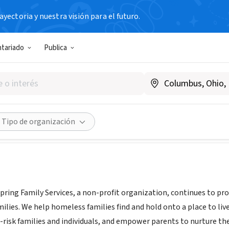
yectoria y nuestra visión para el futuro.
N SIN FIN DE LUCRO
ntariado
Publica
ing Family Services
wellspringfs.org
Compartir
Tipo de organización
pring Family Services, a non-profit organization, continues to pro
amilies. We help homeless families find and hold onto a place to li
t-risk families and individuals, and empower parents to nurture th