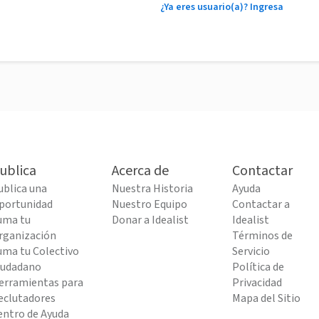
¿Ya eres usuario(a)? Ingresa
ublica
Acerca de
Contactar
ublica una
Nuestra Historia
Ayuda
portunidad
Nuestro Equipo
Contactar a
uma tu
Donar a Idealist
Idealist
rganización
Términos de
uma tu Colectivo
Servicio
iudadano
Política de
erramientas para
Privacidad
eclutadores
Mapa del Sitio
entro de Ayuda