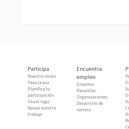
Participa
Encuentra
P
Nuestra visión
empleo
P
Pasa la voz
O
Empleos
Planifica tu
S
Pasantías
participación
O
Organizaciones
Usa el logo
S
Desarrollo de
Apoya nuestro
C
carrera
trabajo
H
R
C