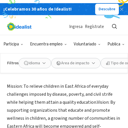
¡Celebramos 30 años de Idealist!
Descubre
ORGANIZACIÓN SIN FIN DE LUCRO
Wema Children, Inc.
Ingresa
Regístrate
Cambridge, MA
|
wemachildrenscentre.org
Participa
Encuentra empleo
Voluntariado
Publica
Filtros
Idioma
Área de impacto
Tipo de o
Acerca de
Mission: To relieve children in East Africa of everyday
challenges imposed by disease, poverty, and civil strife
while helping them attain a quality education.Vision: By
supporting organizations that educate and promote
wellness in children, a growing number of communities in
Eastern Africa will become empowered and self-