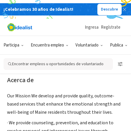
¡Celebramos 30 años de Idealist!
Descubre
ORGANIZACIÓN SIN FIN DE LUCRO
Community Counseling Center -
Ingresa
Regístrate
Portland, Maine
Participa
Encuentra empleo
Voluntariado
Publica
Portland, ME
|
www.commcc.org
Encontrar empleos u oportunidades de voluntariado
Acerca de
Our Mission We develop and provide quality, outcome-
based services that enhance the emotional strength and
well-being of Maine residents throughout their lives.
· We provide counseling, prevention, and education to