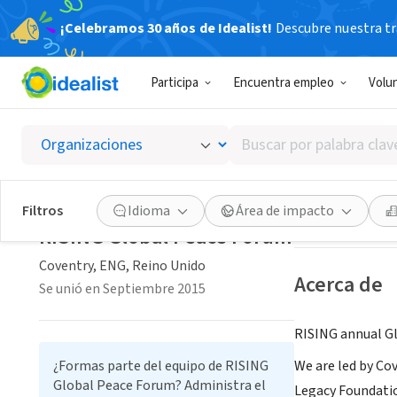
¡Celebramos 30 años de Idealist!
Descubre nuestra tra
ORGANIZACIÓ
Participa
Encuentra empleo
Volu
RISING
Buscar
Coventry, ENG, R
por
palabra
clave
Guardar
Filtros
Idioma
Área de impacto
o
RISING Global Peace Forum
interés
Coventry, ENG, Reino Unido
Acerca de
Se unió en Septiembre 2015
RISING annual Gl
¿Formas parte del equipo de RISING
We are led by Co
Global Peace Forum? Administra el
Legacy Foundati