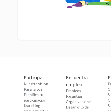
Participa
Encuentra
P
Nuestra visión
empleo
P
Pasa la voz
O
Empleos
Planifica tu
S
Pasantías
participación
O
Organizaciones
Usa el logo
S
Desarrollo de