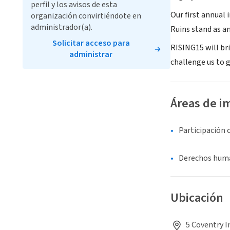
perfil y los avisos de esta
Our first annual
organización convirtiéndote en
administrador(a).
Ruins stand as an
Solicitar acceso para
RISING15 will bri
administrar
challenge us to 
Áreas de i
Participación 
Derechos human
Ubicación
5 Coventry I