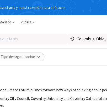
yectoria y nuestra visión para el futuro.
N SIN FIN DE LUCRO
ntariado
Publica
 Global Peace Forum
eino Unido
|
rising.org
Compartir
Tipo de organización
obal Peace Forum pushes forward new ways of thinking about peac
ventry City Council, Coventry University and Coventry Cathedral 
on.