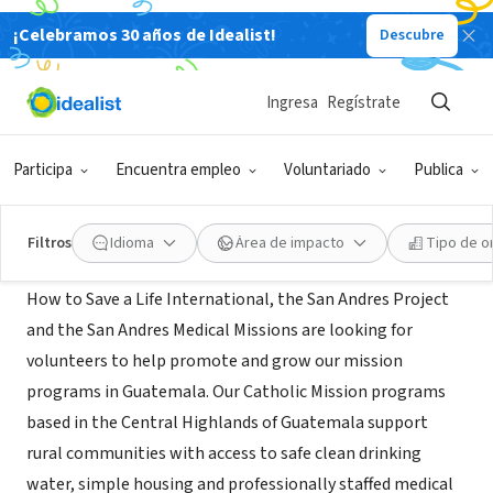
¡Celebramos 30 años de Idealist!
Descubre
ORGANIZACIÓN SIN FIN DE LUCRO
How to Save A Life International
Ingresa
Regístrate
San Andres Itzapa,
www.causes.com/causes/567120-how-to-
|
CM, Guatemala
save-a-life-international/about
Participa
Encuentra empleo
Voluntariado
Publica
Acerca de
Filtros
Idioma
Área de impacto
Tipo de o
How to Save a Life International, the San Andres Project
and the San Andres Medical Missions are looking for
volunteers to help promote and grow our mission
programs in Guatemala. Our Catholic Mission programs
based in the Central Highlands of Guatemala support
rural communities with access to safe clean drinking
water, simple housing and professionally staffed medical