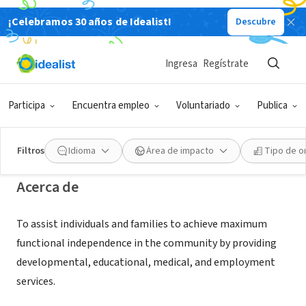
¡Celebramos 30 años de Idealist!
Descubre
ORGANIZACIÓN SIN FIN DE LUCRO
Easter Seals Rehabilitation Center
Ingresa
Regístrate
of Greater Waterbury, Inc.
Participa
Encuentra empleo
Voluntariado
Publica
Waterbury, CT
|
www.easterseals.com/waterburyct/
Filtros
Idioma
Área de impacto
Tipo de o
Acerca de
To assist individuals and families to achieve maximum
functional independence in the community by providing
developmental, educational, medical, and employment
services.