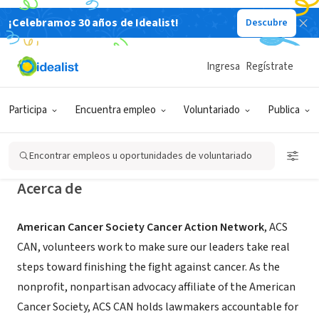
¡Celebramos 30 años de Idealist!
Descubre
ORGANIZACIÓN SIN FIN DE LUCRO
Ingresa
Regístrate
American Cancer Society Cancer
Action Network Tennessee
Participa
Encuentra empleo
Voluntariado
Publica
Nashville, TN
|
fightcancer.org
Encontrar empleos u oportunidades de voluntariado
Acerca de
American Cancer Society Cancer Action Network
, ACS
CAN, volunteers work to make sure our leaders take real
steps toward finishing the fight against cancer. As the
nonprofit, nonpartisan advocacy affiliate of the American
Cancer Society, ACS CAN holds lawmakers accountable for