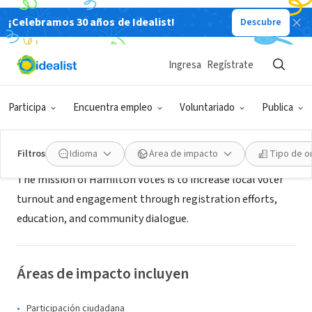
¡Celebramos 30 años de Idealist!
Descubre
ORGANIZACIÓN SIN FIN DE LUCRO
Hamilton Votes
Ingresa
Regístrate
Hamilton, OH
Participa
Encuentra empleo
Voluntariado
Publica
Acerca de
Filtros
Idioma
Área de impacto
Tipo de o
The mission of Hamilton Votes is to increase local voter
turnout and engagement through registration efforts,
education, and community dialogue.
Áreas de impacto incluyen
Participación ciudadana