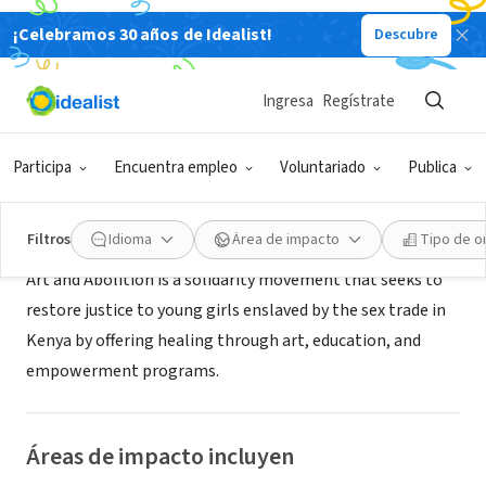
¡Celebramos 30 años de Idealist!
Descubre
ORGANIZACIÓN SIN FIN DE LUCRO
Art and Abolition
Ingresa
Regístrate
Nairobi, 110, Kenia
|
www.theartandabolitionmovement.org
Participa
Encuentra empleo
Voluntariado
Publica
Acerca de
Filtros
Idioma
Área de impacto
Tipo de o
Art and Abolition is a solidarity movement that seeks to
restore justice to young girls enslaved by the sex trade in
Kenya by offering healing through art, education, and
empowerment programs.
Áreas de impacto incluyen