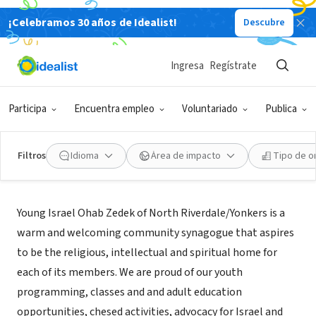
¡Celebramos 30 años de Idealist!
Descubre
ORGANIZACIÓN SIN FIN DE LUCRO
Young Israel Ohab Zedek
Ingresa
Regístrate
Bronx, NY
|
www.yioz.org
Participa
Encuentra empleo
Voluntariado
Publica
Filtros
Idioma
Área de impacto
Tipo de o
Acerca de
Young Israel Ohab Zedek of North Riverdale/Yonkers is a
warm and welcoming community synagogue that aspires
to be the religious, intellectual and spiritual home for
each of its members. We are proud of our youth
programming, classes and and adult education
opportunities, chesed activities, advocacy for Israel and