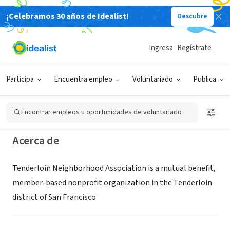
¡Celebramos 30 años de Idealist!
Descubre
ORGANIZACIÓN SIN FIN DE LUCRO
Tenderloin Neighborhood
Ingresa
Regístrate
Association
Participa
Encuentra empleo
Voluntariado
Publica
San Francisco, CA
|
tenderloinneighbors.cfsites.org
Encontrar empleos u oportunidades de voluntariado
Acerca de
Tenderloin Neighborhood Association is a mutual benefit,
member-based nonprofit organization in the Tenderloin
district of San Francisco