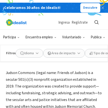
¡Celebramos 30 años de Idealist!
Descubre
ORGANIZACIÓN SIN FIN DE LUCRO
Judson Commons
Ingresa
Regístrate
New York, NY
|
www.judsoncommons.org/
Participa
Encuentra empleo
Voluntariado
Publica
Filtros
Idioma
Área de impacto
Tipo de o
Acerca de
Judson Commons (legal name: Friends of Judson) is a
secular 501(c)(3) nonprofit organization established in
2019. The organization was created to provide support—
including fundraising, strategic advising, and outreach—to
the secular arts and justice initiatives that are affiliated
with and often housed within Judson Memorial Church.