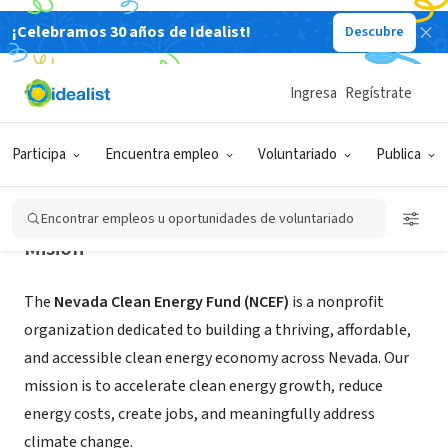
¡Celebramos 30 años de Idealist!
Descubre
ORGANIZACIÓN SIN FIN DE LUCRO
Nevada Clean Energy Fund
Ingresa
Regístrate
Reno, NV
|
nevadacef.org/
Participa
Encuentra empleo
Voluntariado
Publica
Encontrar empleos u oportunidades de voluntariado
Misión
The
Nevada Clean Energy Fund (NCEF)
is a nonprofit
organization dedicated to building a thriving, affordable,
and accessible clean energy economy across Nevada. Our
mission is to accelerate clean energy growth, reduce
energy costs, create jobs, and meaningfully address
climate change.