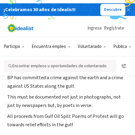
¡Celebramos 30 años de Idealist!
Descubre
ORGANIZACIÓN SIN FIN DE LUCRO
Gulf Oil Spill: Poems of Protest
Ingresa
Regístrate
New York, NY
|
www.southernwritersny.wordpress.com
Participa
Encuentra empleo
Voluntariado
Publica
Acerca de
Encontrar empleos u oportunidades de voluntariado
BP has committed a crime against the earth and a crime
against US States along the gulf.
This must be documented not just in photographs, not
just by newspapers but, by poets in verse.
All proceeds from Gulf Oil Spill: Poems of Protest will go
towards relief efforts in the gulf