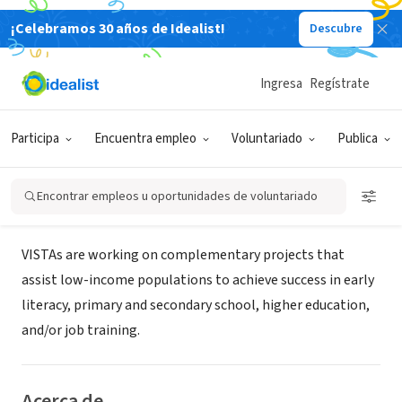
¡Celebramos 30 años de Idealist!
Descubre
ORGANIZACIÓN SIN FIN DE LUCRO
UW-Parkside AmeriCorps VISTA
Ingresa
Regístrate
Project
Participa
Encuentra empleo
Voluntariado
Publica
Kenosha, WI
|
uwpvista.weebly.com/
Encontrar empleos u oportunidades de voluntariado
Misión
VISTAs are working on complementary projects that
assist low-income populations to achieve success in early
literacy, primary and secondary school, higher education,
and/or job training.
Acerca de