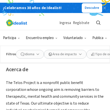
¡Celebramos 30 años de Idealist!
Descubre
ORGANIZACIÓN SIN FIN DE LUCRO
Ingresa
Regístrate
The Telos Project
Participa
Encuentra empleo
Voluntariado
Publica
Fort Worth, TX
|
www.thetelosproject.org
Filtros
Idioma
Área de impacto
Tipo de o
Acerca de
The Telos Project is a nonprofit public benefit
corporation whose ongoing aim is removing barriers to
therapeutic, mental health and community services in the
state of Texas. Our ultimate objective is to reduce