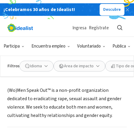
¡Celebramos 30 años de Idealist!
Descubre
ORGANIZACIÓN SIN FIN DE LUCRO
(Wo)Men Speak Out
Ingresa
Regístrate
Seattle, WA
|
www.womenspeakoutnow.com
Participa
Encuentra empleo
Voluntariado
Publica
Filtros
Idioma
Área de impacto
Tipo de o
Acerca de
(Wo)Men Speak Out™ is a non-profit organization
dedicated to eradicating rape, sexual assault and gender
violence. We seek to educate both men and women,
cultivating healthy relationships and gender equity.